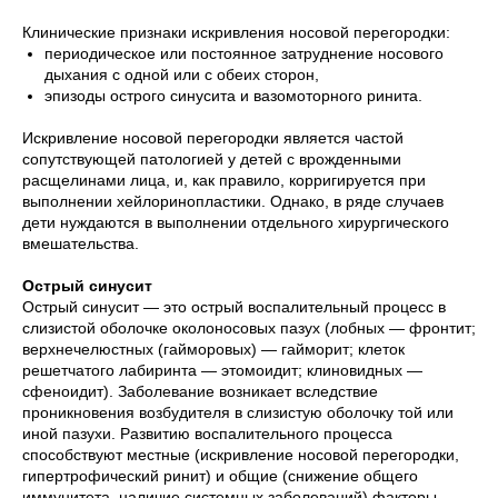
Клинические признаки искривления носовой перегородки:
периодическое или постоянное затруднение носового
дыхания с одной или с обеих сторон,
эпизоды острого синусита и вазомоторного ринита.
Искривление носовой перегородки является частой
сопутствующей патологией у детей с врожденными
расщелинами лица, и, как правило, корригируется при
выполнении хейлоринопластики. Однако, в ряде случаев
дети нуждаются в выполнении отдельного хирургического
вмешательства.
Острый синусит
Острый синусит — это острый воспалительный процесс в
слизистой оболочке околоносовых пазух (лобных — фронтит;
верхнечелюстных (гайморовых) — гайморит; клеток
решетчатого лабиринта — этомоидит; клиновидных —
сфеноидит). Заболевание возникает вследствие
проникновения возбудителя в слизистую оболочку той или
иной пазухи. Развитию воспалительного процесса
способствуют местные (искривление носовой перегородки,
гипертрофический ринит) и общие (снижение общего
иммунитета, наличие системных заболеваний) факторы.