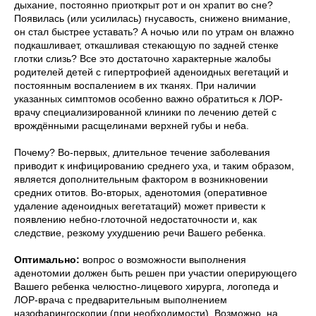
дыхание, постоянно приоткрыт рот и он храпит во сне?
Появилась (или усилилась) гнусавость, снижено внимание,
он стал быстрее уставать? А ночью или по утрам он влажно
подкашливает, откашливая стекающую по задней стенке
глотки слизь? Все это достаточно характерные жалобы
родителей детей с гипертрофией аденоидных вегетаций и
постоянным воспалением в их тканях. При наличии
указанных симптомов особенно важно обратиться к ЛОР-
врачу специализированной клиники по лечению детей с
врождёнными расщелинами верхней губы и неба.
Почему? Во-первых, длительное течение заболевания
приводит к инфицированию среднего уха, и таким образом,
является дополнительным фактором в возникновении
средних отитов. Во-вторых, аденотомия (оперативное
удаление аденоидных вегетатаций) может привести к
появлению небно-глоточной недостаточности и, как
следствие, резкому ухудшению речи Вашего ребенка.
Оптимально:
вопрос о возможности выполнения
аденотомии должен быть решен при участии оперирующего
Вашего ребенка челюстно-лицевого хирурга, логопеда и
ЛОР-врача с предварительным выполнением
назофарингоскопии (при необходимости). Возможно, на