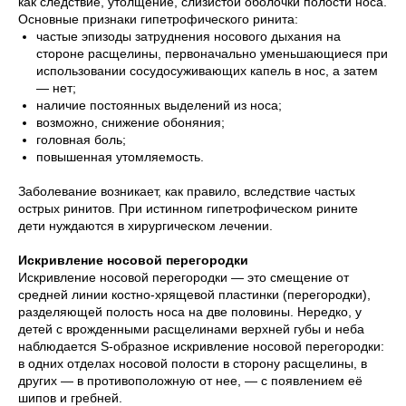
как следствие, утолщение, слизистой оболочки полости носа.
Основные признаки гипетрофического ринита:
частые эпизоды затруднения носового дыхания на
стороне расщелины, первоначально уменьшающиеся при
использовании сосудосуживающих капель в нос, а затем
— нет;
наличие постоянных выделений из носа;
возможно, снижение обоняния;
головная боль;
повышенная утомляемость.
Заболевание возникает, как правило, вследствие частых
острых ринитов. При истинном гипетрофическом рините
дети нуждаются в хирургическом лечении.
Искривление носовой перегородки
Искривление носовой перегородки — это смещение от
средней линии костно-хрящевой пластинки (перегородки),
разделяющей полость носа на две половины. Нередко, у
детей с врожденными расщелинами верхней губы и неба
наблюдается S-образное искривление носовой перегородки:
в одних отделах носовой полости в сторону расщелины, в
других — в противоположную от нее, — с появлением её
шипов и гребней.